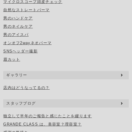
マイクロスコープ頭皮チェック
自然なストレートパーマ
男のハンドケア
男のネイルケア
男のアイスパ
オンオフ2wayネオパーマ
SNSヘッダー撮影
眉カット
ギャラリー
店内はどうなってるの？
スタッフブログ
独立して半年のご報告と感じたことを綴ります
GRANDE CLASS は、美容室？理容室？